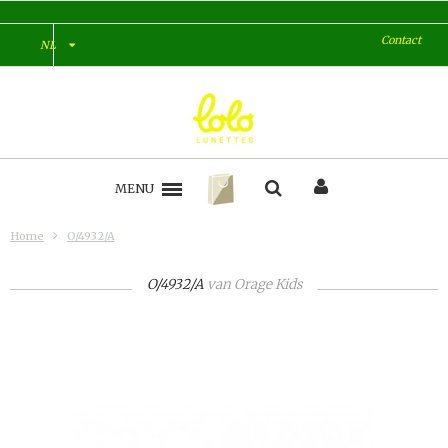
Contact
NL
MENU
Home
O/4932/A
O/4932/A
van
Orage Kids