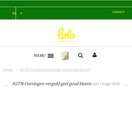
Contact
NL
MENU
Home
K2776 Oorringen verguld geel goud bloem
K2776 Oorringen verguld geel goud bloem
van
Orage Kids