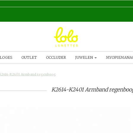
LOGES
OUTLET
OCCLUDER
JUWELEN
MYOPIEMAN
K2614-K2401 Armband regenboog
K2614-K2401 Armband regenbo