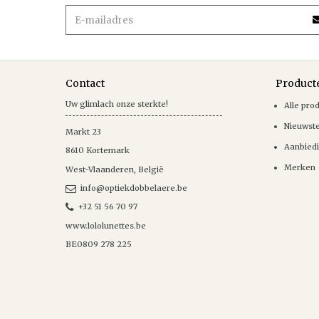
Contact
Product
Uw glimlach onze sterkte!
Alle pro
Nieuwst
Markt 23
Aanbied
8610
Kortemark
Merken
West-Vlaanderen
,
België
info@optiekdobbelaere.be
+32 51 56 70 97
www.lololunettes.be
BE0809 278 225