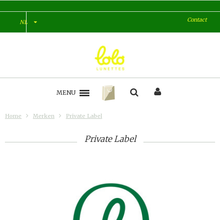
Contact
NL
MENU
Home
Merken
Private Label
Private Label