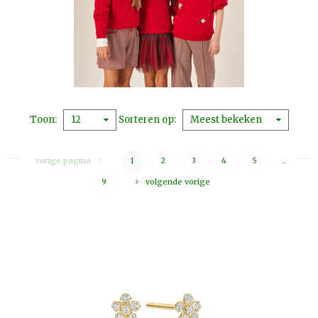
Toon
Sorteren op
12
Meest bekeken
vorige pagina
1
2
3
4
5
..
9
volgende vorige