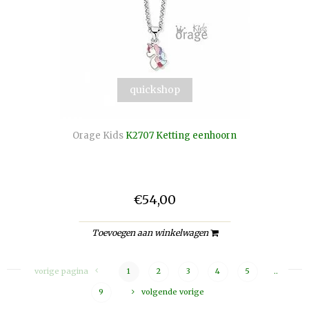
quickshop
Orage Kids
K2707 Ketting eenhoorn
€54,00
Toevoegen aan winkelwagen
vorige pagina
1
2
3
4
5
..
9
volgende vorige