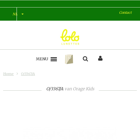
Contact
NL
MENU
Home
O/3367/A
O/3367/A
van
Orage Kids