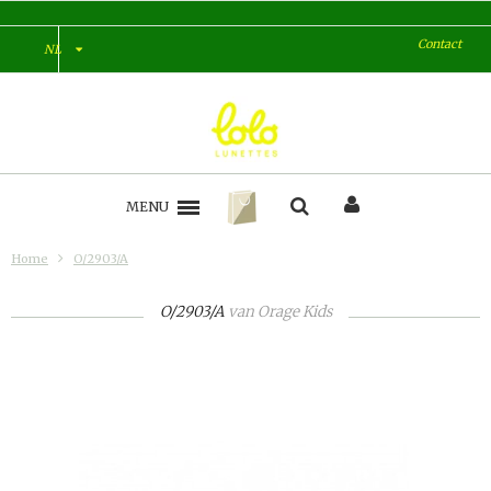
Contact
NL
MENU
Home
O/2903/A
O/2903/A
van
Orage Kids