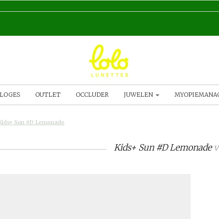
LOGES
OUTLET
OCCLUDER
JUWELEN
MYOPIEMAN
Kids+ Sun #D Lemonade
Kids+ Sun #D Lemonade
v