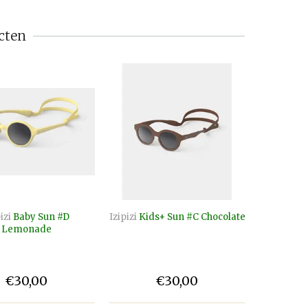
cten
izi
Baby Sun #D
Izipizi
Kids+ Sun #C Chocolate
Izipizi
K
Lemonade
€30,00
€30,00