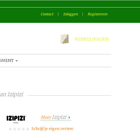
Contact
|
Inloggen
|
Registreren
WINKELWAGEN
AGMENT
an
Izipizi
Izipizi
Meer
Schrijf je eigen review