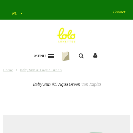
Contact
NL
MENU
Home
Baby Sun #D Aqua Green
Baby Sun #D Aqua Green
van
Izipizi