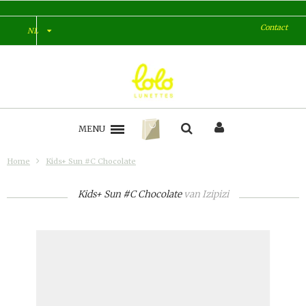
Contact
NL
MENU
Home
Kids+ Sun #C Chocolate
Kids+ Sun #C Chocolate
van
Izipizi