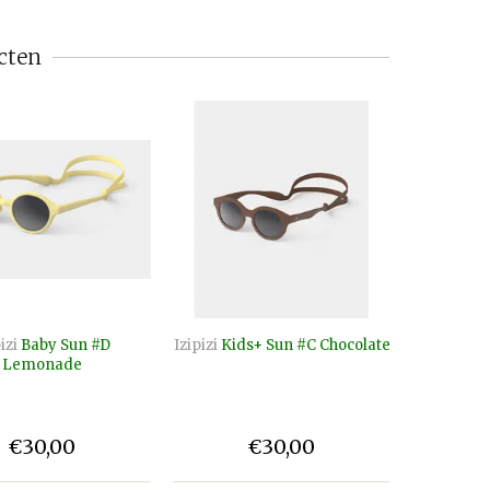
cten
izi
Baby Sun #D
Izipizi
Kids+ Sun #C Chocolate
Izipizi
K
Lemonade
€30,00
€30,00