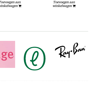
Toevoegen aan
Toevoegen aan
To
inkelwagen
winkelwagen
wi