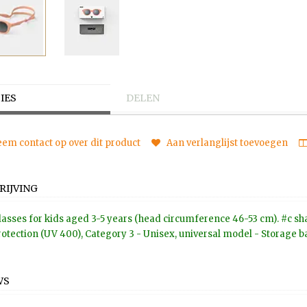
IES
DELEN
em contact op over dit product
Aan verlanglijst toevoegen
RIJVING
asses for kids aged 3-5 years (head circumference 46-53 cm). #c shap
otection (UV 400), Category 3 - Unisex, universal model - Storage ba
WS