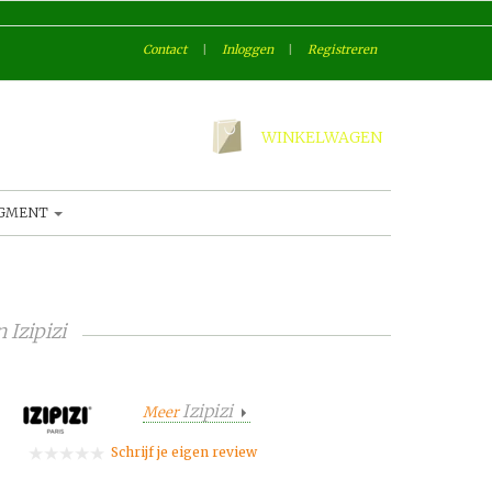
Contact
|
Inloggen
|
Registreren
WINKELWAGEN
AGMENT
n
Izipizi
Izipizi
Meer
Schrijf je eigen review