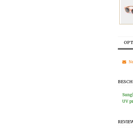
OPT
Ne
BESCH
Sungl
UV pr
REVIE