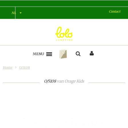
Contact
NL
MENU
Home
O/5108
O/5108
van
Orage Kids