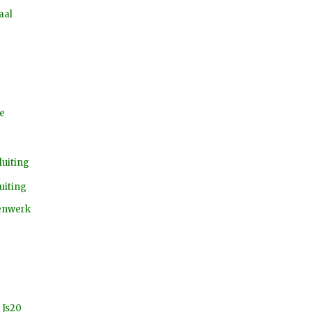
aal
e
luiting
uiting
enwerk
 Js20