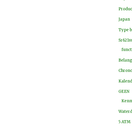
Produc
Japan
Type b
Sr621s
funct
Belang
Chron
Kalen
GEEN
Kenm
Waterd
5 ATM