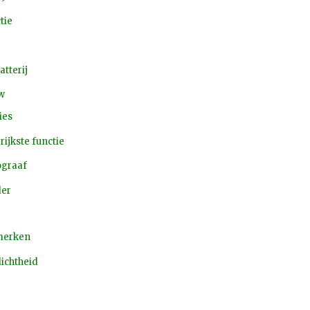
tie
atterij
w
ies
rijkste functie
ograaf
der
erken
ichtheid