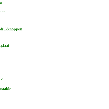
mm
ier
 drukknoppen
rplaat
al
 naalden