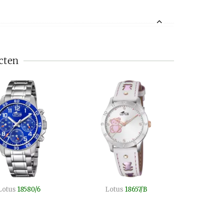
cten
Lotus
18580/6
Lotus
18657/B
Lo