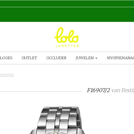
LOGES
OUTLET
OCCLUDER
JUWELEN
MYOPIEMAN
F16907/2
F16907/2
van
Festi