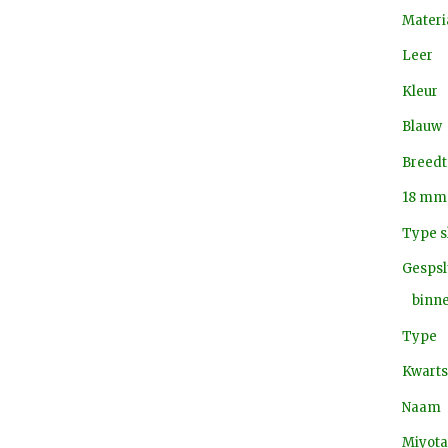
Materi
Leer
Kleur
Blauw
Breedt
18 mm
Type s
Gespsl
binn
Type
Kwarts
Naam
Miyota