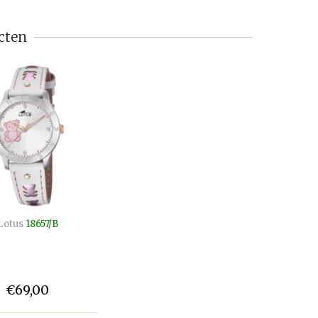
cten
Lotus
18657/B
€69,00