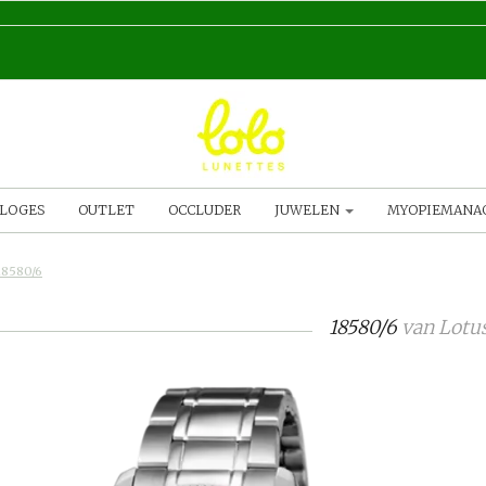
LOGES
OUTLET
OCCLUDER
JUWELEN
MYOPIEMAN
18580/6
18580/6
van
Lotu