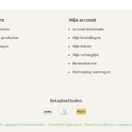
en
Mijn account
ducten
Account informatie
e producten
Mijn bestellingen
ingen
Mijn tickets
Mijn verlanglijst
Nieuwsbrieven
Herroeping aanvragen
Betaalmethoden
© Copyright 2026 Lolo Lunettes -
Powered by
Lightspeed
-
Theme by totalli t|m e-commerc