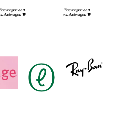
Toevoegen aan
Toevoegen aan
To
inkelwagen
winkelwagen
wi