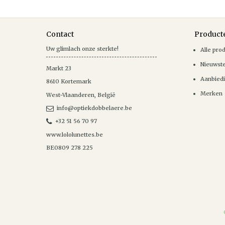
Contact
Product
Uw glimlach onze sterkte!
Alle pro
Nieuwst
Markt 23
Aanbied
8610
Kortemark
Merken
West-Vlaanderen
,
België
info@optiekdobbelaere.be
+32 51 56 70 97
www.lololunettes.be
BE0809 278 225