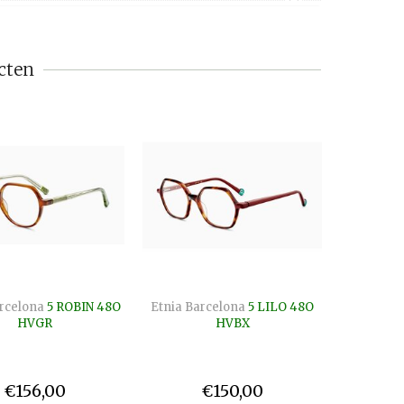
cten
rcelona
5 ROBIN 48O
Etnia Barcelona
5 LILO 48O
Etnia Ba
HVGR
HVBX
€156,00
€150,00