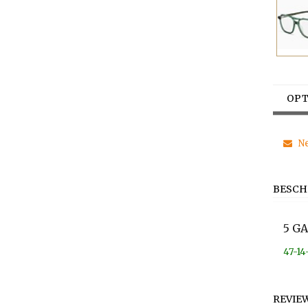
OPT
Ne
BESCH
5 G
47-14
REVIE