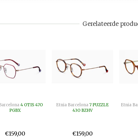
Gerelateerde produ
Barcelona
4 OTIS 47O
Etnia Barcelona
7 PUZZLE
Etnia Ba
PGBX
43O BZHV
€159,00
€159,00