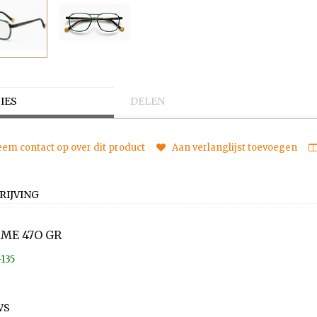
IES
DELEN
em contact op over dit product
Aan verlanglijst toevoegen
RIJVING
AME 47O GR
-135
WS