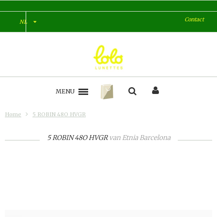
Contact
NL
MENU
Home
5 ROBIN 48O HVGR
5 ROBIN 48O HVGR
van
Etnia Barcelona