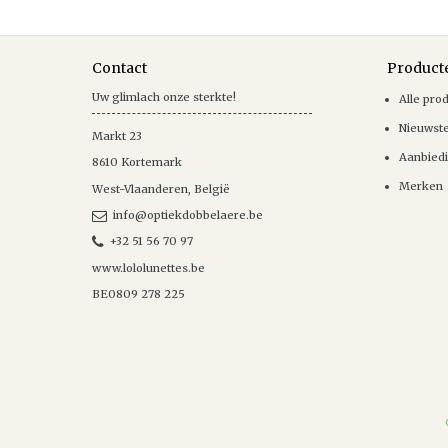
Contact
Product
Uw glimlach onze sterkte!
Alle pro
Nieuwst
Markt 23
Aanbied
8610
Kortemark
Merken
West-Vlaanderen
,
België
info@optiekdobbelaere.be
+32 51 56 70 97
www.lololunettes.be
BE0809 278 225