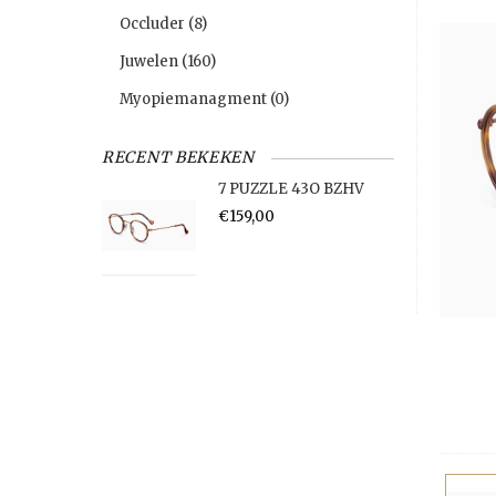
Occluder
(8)
Juwelen
(160)
Myopiemanagment
(0)
RECENT BEKEKEN
7 PUZZLE 43O BZHV
€159,00