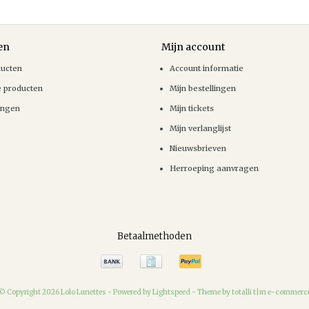
en
Mijn account
ducten
Account informatie
e producten
Mijn bestellingen
ingen
Mijn tickets
Mijn verlanglijst
Nieuwsbrieven
Herroeping aanvragen
Betaalmethoden
© Copyright 2026 Lolo Lunettes -
Powered by
Lightspeed
-
Theme by totalli t|m e-commerc