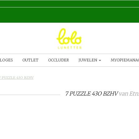
LOGES
OUTLET
OCCLUDER
JUWELEN
MYOPIEMAN
7 PUZZLE 43O BZHV
7 PUZZLE 43O BZHV
van
Etn