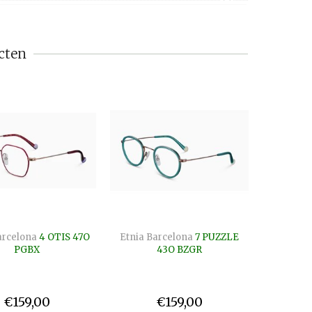
cten
arcelona
4 OTIS 47O
Etnia Barcelona
7 PUZZLE
PGBX
43O BZGR
€159,00
€159,00