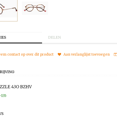
IES
DELEN
em contact op over dit product
Aan verlanglijst toevoegen
RIJVING
UZZLE 43O BZHV
-135
WS