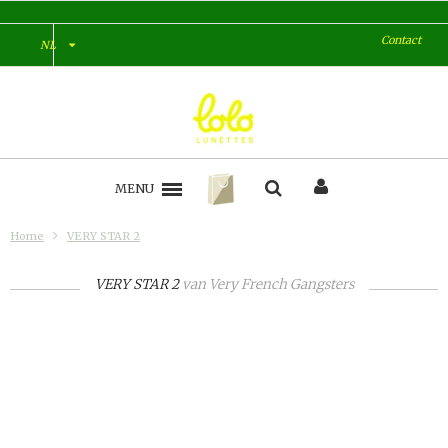
Contact
NL
MENU
Home
VERY STAR 2
VERY STAR 2
van
Very French Gangsters