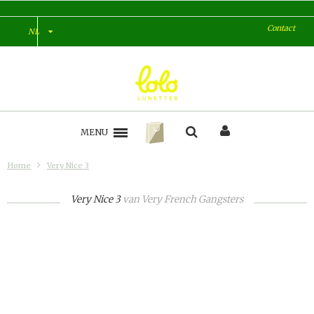
Contact
NL
MENU
Home
Very Nice 3
Very Nice 3
van
Very French Gangsters