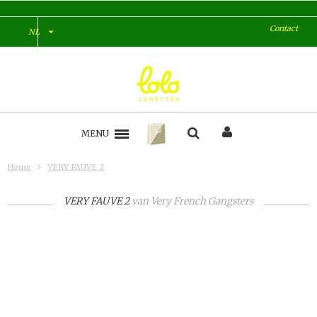
Contact
NL
MENU
Home
VERY FAUVE 2
VERY FAUVE 2
van
Very French Gangsters