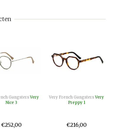
cten
ench Gangsters
Very
Very French Gangsters
Very
Nice 3
Preppy 1
€252,00
€216,00