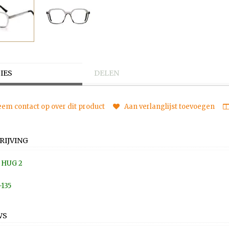
IES
DELEN
em contact op over dit product
Aan verlanglijst toevoegen
RIJVING
 HUG 2
-135
WS