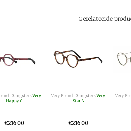
Gerelateerde produ
rench Gangsters
Very
Very French Gangsters
Very
Very Fr
Happy 0
Star 3
€216,00
€216,00