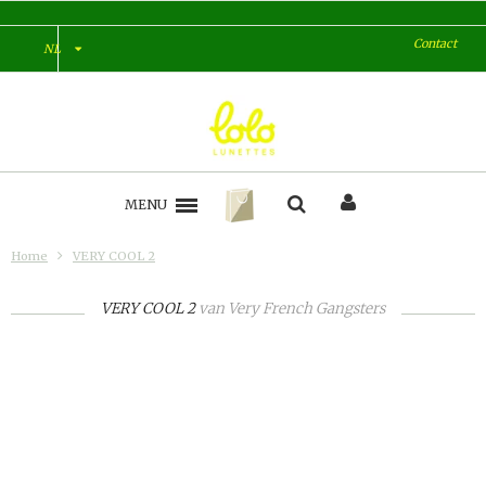
Contact
NL
MENU
Home
VERY COOL 2
VERY COOL 2
van
Very French Gangsters