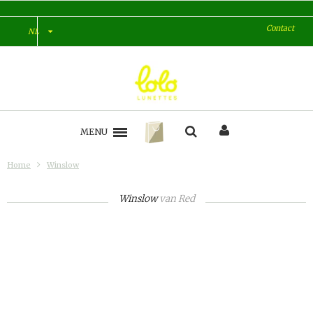
Contact
NL
MENU
Home
Winslow
Winslow
van
Red