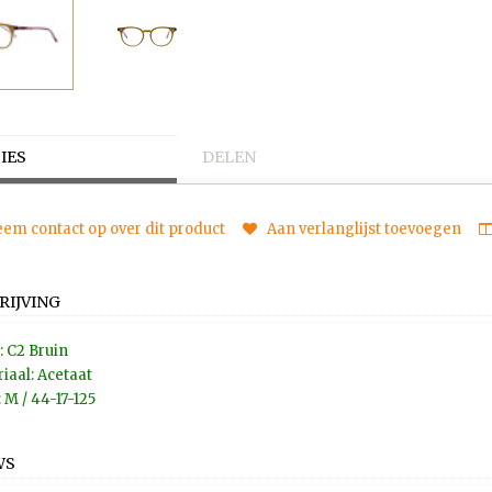
IES
DELEN
em contact op over dit product
Aan verlanglijst toevoegen
RIJVING
: C2 Bruin
iaal: Acetaat
 M / 44-17-125
WS