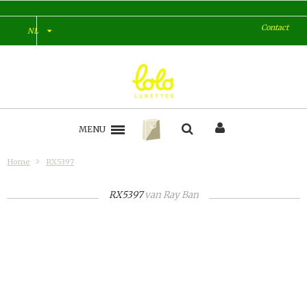
Contact
NL
MENU
Home
RX5397
RX5397
van
Ray Ban