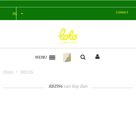
Contact
NL
MENU
Home
RB1594
RB1594
van
Ray Ban