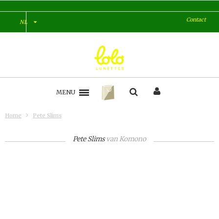
Contact
NL
MENU
Home
Pete Slims
Pete Slims
van
Komono