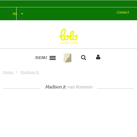
Contact
NL
MENU
Home
Madison Jr.
Madison Jr.
van
Komono