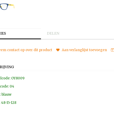
IES
DELEN
em contact op over dit product
Aan verlanglijst toevoegen
RIJVING
lcode: OY8009
code: 04
: blauw
 48-15-128