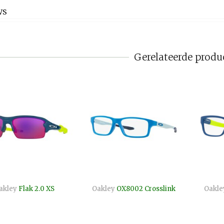
WS
Gerelateerde produ
akley
Flak 2.0 XS
Oakley
OX8002 Crosslink
Oakle