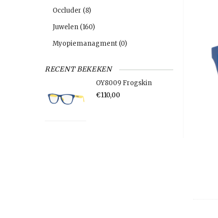
Occluder
(8)
Juwelen
(160)
Myopiemanagment
(0)
RECENT BEKEKEN
OY8009 Frogskin
€110,00