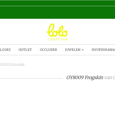
LOGES
OUTLET
OCCLUDER
JUWELEN
MYOPIEMAN
OY8009 Frogskin
OY8009 Frogskin
van
O