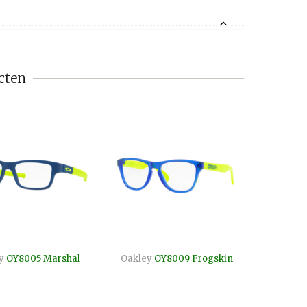
cten
y
OY8005 Marshal
Oakley
OY8009 Frogskin