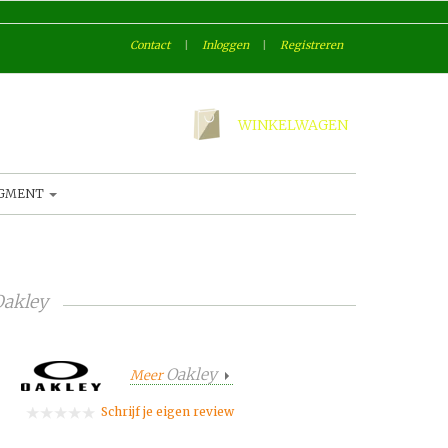
Contact
|
Inloggen
|
Registreren
WINKELWAGEN
AGMENT
akley
Oakley
Meer
Schrijf je eigen review