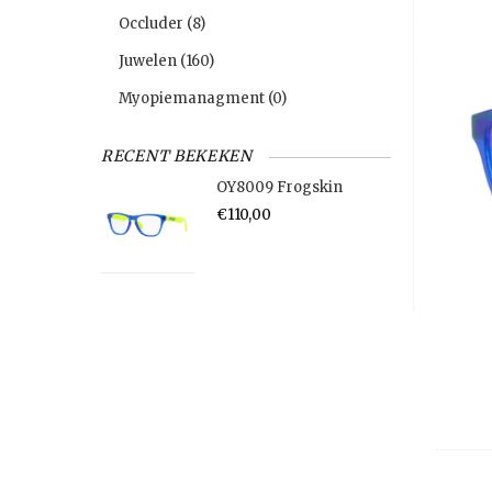
Occluder
(8)
Juwelen
(160)
Myopiemanagment
(0)
RECENT BEKEKEN
OY8009 Frogskin
€110,00