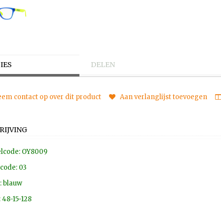
IES
DELEN
em contact op over dit product
Aan verlanglijst toevoegen
RIJVING
lcode: OY8009
code: 03
: blauw
 48-15-128