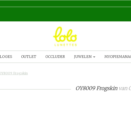
LOGES
OUTLET
OCCLUDER
JUWELEN
MYOPIEMAN
OY8009 Frogskin
OY8009 Frogskin
van
O