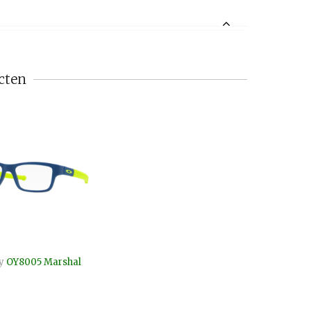
cten
y
OY8005 Marshal