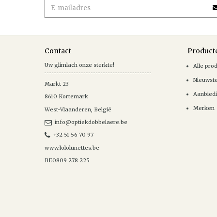
Contact
Product
Uw glimlach onze sterkte!
Alle pro
Nieuwst
Markt 23
Aanbied
8610
Kortemark
Merken
West-Vlaanderen
,
België
info@optiekdobbelaere.be
+32 51 56 70 97
www.lololunettes.be
BE0809 278 225