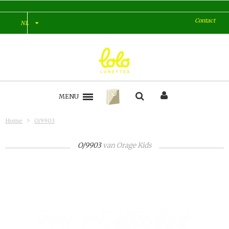
Contact
NL
MENU
Home
O/9903
O/9903
van
Orage Kids