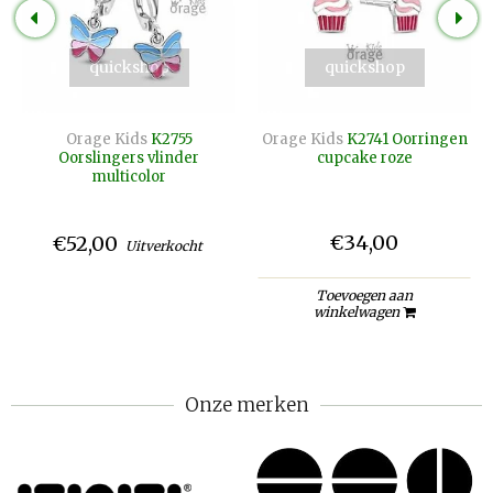
quickshop
quickshop
Orage Kids
K2755
Orage Kids
K2741 Oorringen
Oorslingers vlinder
cupcake roze
multicolor
€34,00
€52,00
Uitverkocht
Toevoegen aan
winkelwagen
Onze merken