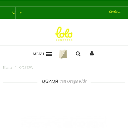
Contact
NL
MENU
Home
O/2973/A
O/2973/A
van
Orage Kids