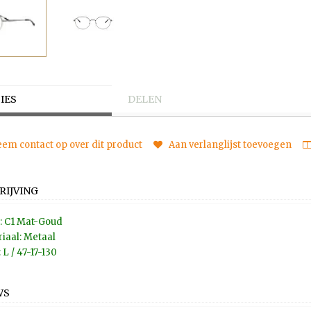
IES
DELEN
em contact op over dit product
Aan verlanglijst toevoegen
RIJVING
: C1 Mat-Goud
iaal: Metaal
 L / 47-17-130
WS