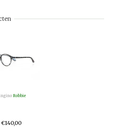
cten
ingino
Robbie
€140,00