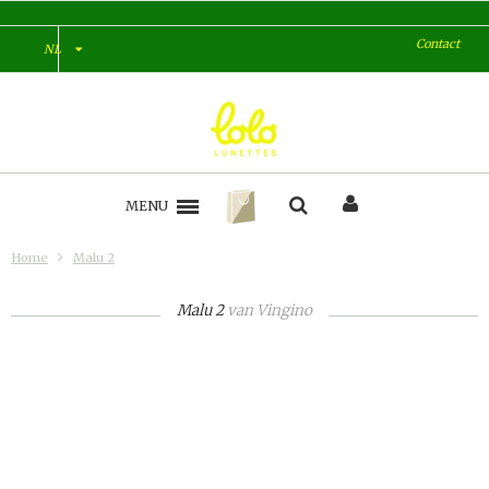
Contact
NL
MENU
Home
Malu 2
Malu 2
van
Vingino