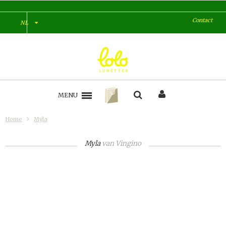
Contact
NL
MENU
Home
Myla
Myla
van
Vingino