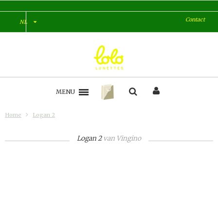
Contact
NL
MENU
Home
Logan 2
Logan 2
van
Vingino