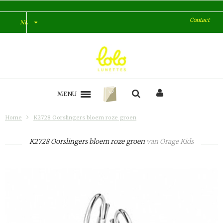
Contact
NL
MENU
Home
K2728 Oorslingers bloem roze groen
K2728 Oorslingers bloem roze groen
van
Orage Kids