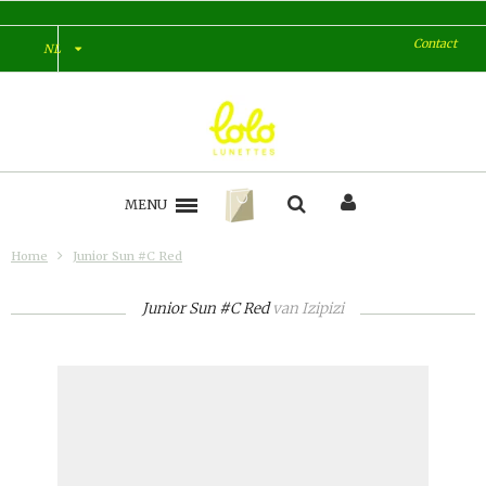
Contact
NL
MENU
Home
Junior Sun #C Red
Junior Sun #C Red
van
Izipizi