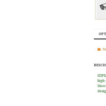
OPT
Ne
BESCH
IZIPI
high-
Direc
desig