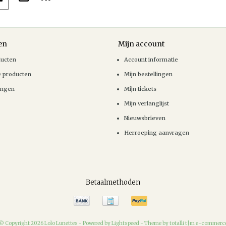
en
Mijn account
ducten
Account informatie
e producten
Mijn bestellingen
ingen
Mijn tickets
Mijn verlanglijst
Nieuwsbrieven
Herroeping aanvragen
Betaalmethoden
© Copyright 2026 Lolo Lunettes -
Powered by
Lightspeed
-
Theme by totalli t|m e-commerc