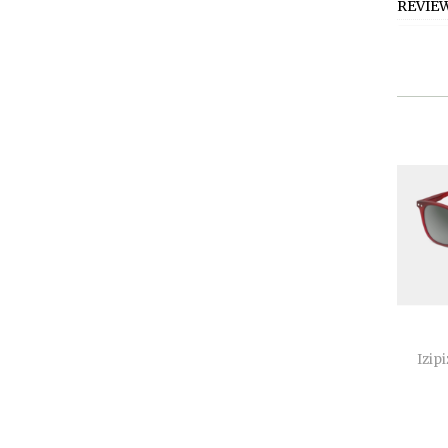
REVIE
Izipi