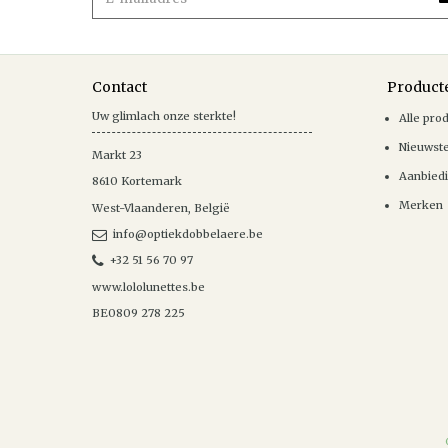
Contact
Product
Uw glimlach onze sterkte!
Alle pro
Nieuwst
Markt 23
Aanbied
8610
Kortemark
Merken
West-Vlaanderen
,
België
info@optiekdobbelaere.be
+32 51 56 70 97
www.lololunettes.be
BE0809 278 225