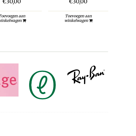
€30,00
€30,00
Toevoegen aan
Toevoegen aan
To
inkelwagen
winkelwagen
wi