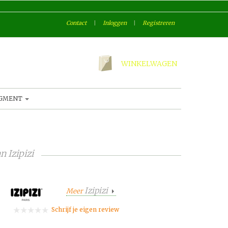
Contact
|
Inloggen
|
Registreren
WINKELWAGEN
AGMENT
an
Izipizi
Izipizi
Meer
Schrijf je eigen review