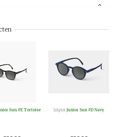
cten
nior Sun #E Tortoise
Izipizi
Junior Sun #D Navy
Izipizi
J