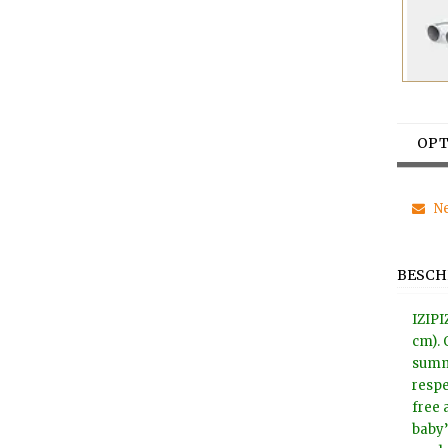
OPT
Ne
BESCH
IZIPI
cm). 
summe
respe
free 
baby’