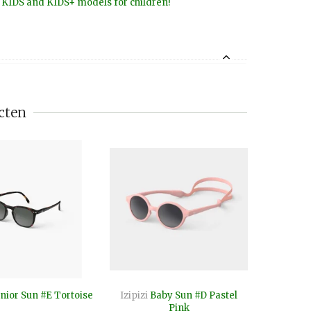
r KIDS and KIDS+ models for children!
cten
nior Sun #E Tortoise
Izipizi
Baby Sun #D Pastel
Pink