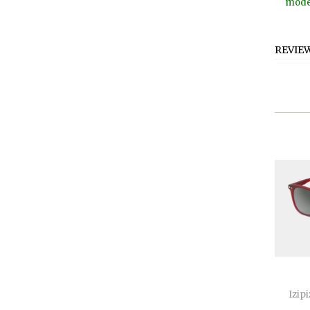
model
REVIE
Izipi