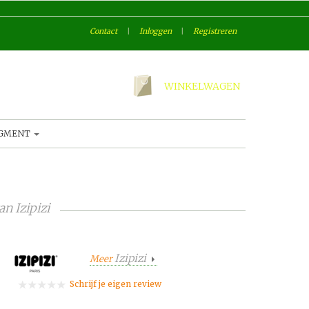
Contact
|
Inloggen
|
Registreren
WINKELWAGEN
AGMENT
an
Izipizi
Izipizi
Meer
Schrijf je eigen review