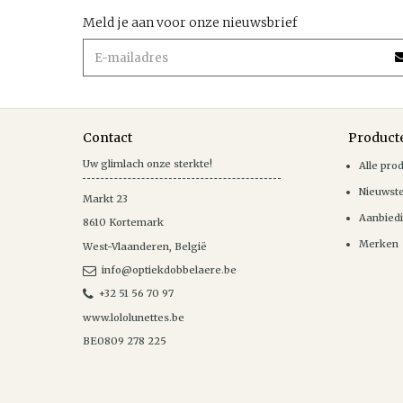
Meld je aan voor onze nieuwsbrief
Contact
Product
Uw glimlach onze sterkte!
Alle pro
Nieuwst
Markt 23
Aanbied
8610
Kortemark
Merken
West-Vlaanderen
,
België
info@optiekdobbelaere.be
+32 51 56 70 97
www.lololunettes.be
BE0809 278 225