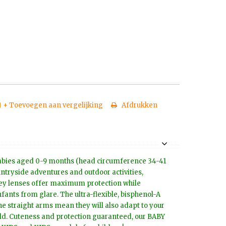
+ Toevoegen aan vergelijking
Afdrukken
r babies aged 0-9 months (head circumference 34-41
untryside adventures and outdoor activities,
ey lenses offer maximum protection while
nfants from glare. The ultra-flexible, bisphenol-A
he straight arms mean they will also adapt to your
ld. Cuteness and protection guaranteed, our BABY