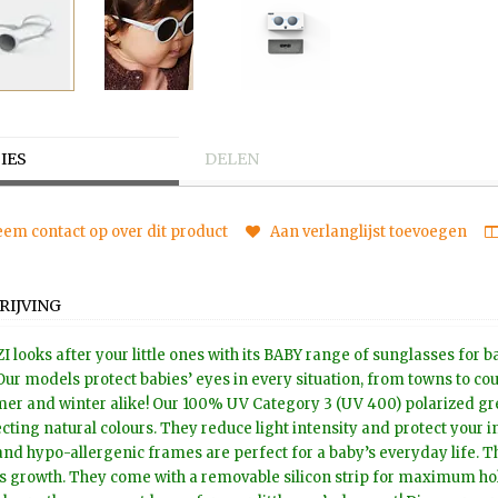
IES
DELEN
em contact op over dit product
Aan verlanglijst toevoegen
RIJVING
ZI looks after your little ones with its BABY range of sunglasses fo
Our models protect babies’ eyes in every situation, from towns to co
r and winter alike! Our 100% UV Category 3 (UV 400) polarized gr
cting natural colours. They reduce light intensity and protect your i
and hypo-allergenic frames are perfect for a baby’s everyday life. T
s growth. They come with a removable silicon strip for maximum ho