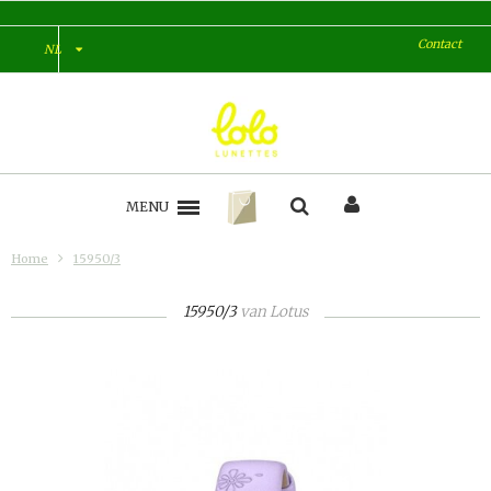
Contact
NL
MENU
Home
15950/3
15950/3
van
Lotus