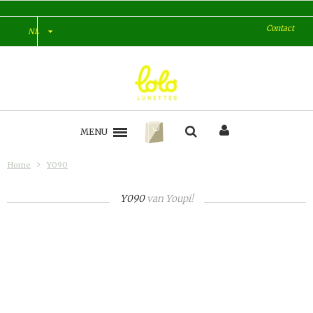
Contact
NL
MENU
Home
Y090
Y090
van
Youpi!