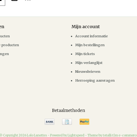
en
Mijn account
ducten
Account informatie
e producten
Mijn bestellingen
ingen
Mijn tickets
Mijn verlanglijst
Nieuwsbrieven
Herroeping aanvragen
Betaalmethoden
© Copyright 2026 Lolo Lunettes -
Powered by
Lightspeed
-
Theme by totalli t|m e-commerc