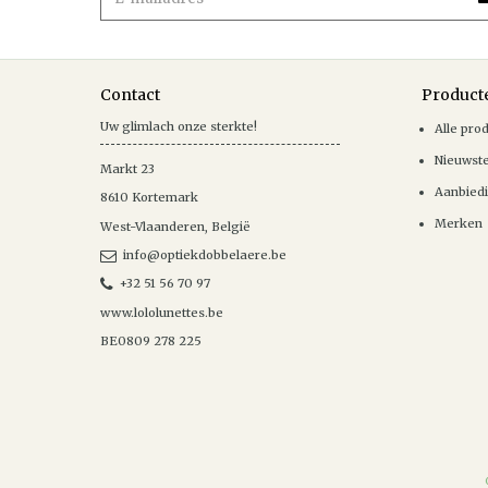
Contact
Product
Uw glimlach onze sterkte!
Alle pro
Nieuwst
Markt 23
Aanbied
8610
Kortemark
Merken
West-Vlaanderen
,
België
info@optiekdobbelaere.be
+32 51 56 70 97
www.lololunettes.be
BE0809 278 225