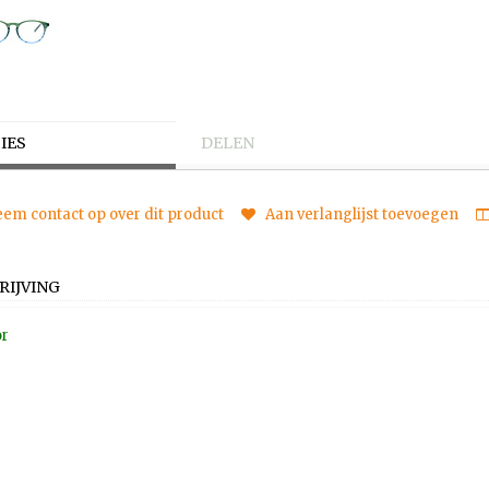
IES
DELEN
em contact op over dit product
Aan verlanglijst toevoegen
RIJVING
or