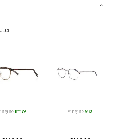
cten
ingino
Bruce
Vingino
Mia