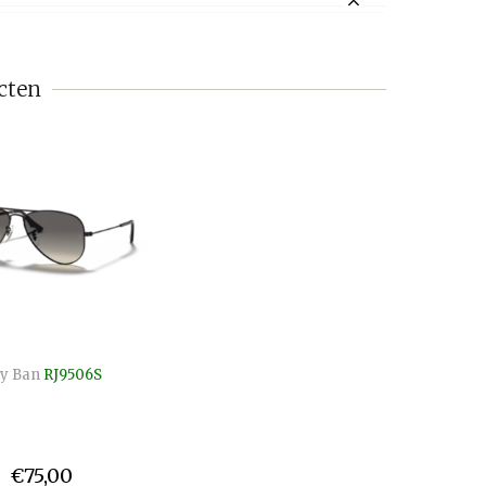
cten
y Ban
RJ9506S
€75,00