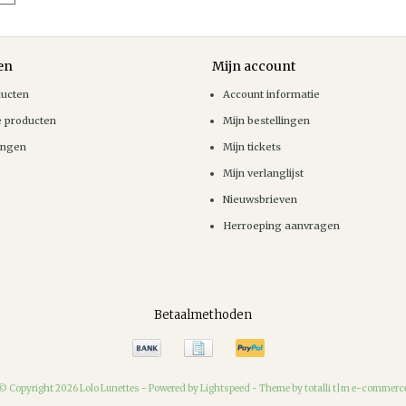
en
Mijn account
ducten
Account informatie
e producten
Mijn bestellingen
ingen
Mijn tickets
Mijn verlanglijst
Nieuwsbrieven
Herroeping aanvragen
Betaalmethoden
© Copyright 2026 Lolo Lunettes -
Powered by
Lightspeed
-
Theme by totalli t|m e-commerc