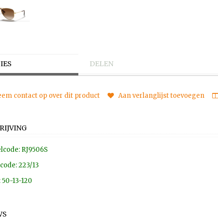
IES
DELEN
em contact op over dit product
Aan verlanglijst toevoegen
RIJVING
lcode: RJ9506S
code: 223/13
 50-13-120
WS