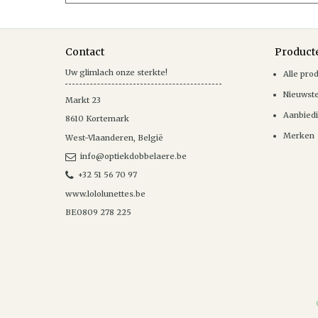
Contact
Product
Uw glimlach onze sterkte!
Alle pro
Nieuwst
Markt 23
Aanbied
8610
Kortemark
Merken
West-Vlaanderen
,
België
info@optiekdobbelaere.be
+32 51 56 70 97
www.lololunettes.be
BE0809 278 225