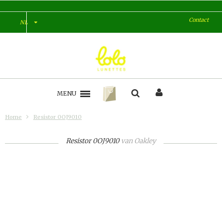
Contact
NL
MENU
Home
Resistor 0OJ9010
Resistor 0OJ9010
van
Oakley