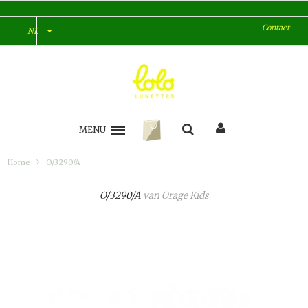
Contact
NL
MENU
Home
O/3290/A
O/3290/A
van
Orage Kids