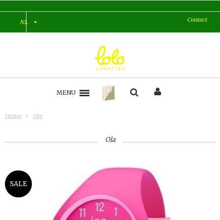
Contact
NL
MENU
Home
Ola
Ola
SALE