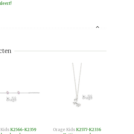
leert!
cten
 Kids
K2566-K2359
Orage Kids
K2577-K2336
Orage K