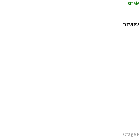
stral
REVIE
Orage 