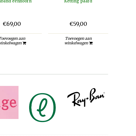
band eenhoorn
Ketting paard
Oor
€69,00
€59,00
Toevoegen aan
Toevoegen aan
To
inkelwagen
winkelwagen
wi