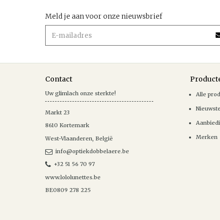
Meld je aan voor onze nieuwsbrief
Contact
Product
Uw glimlach onze sterkte!
Alle pro
Nieuwst
Markt 23
Aanbied
8610
Kortemark
Merken
West-Vlaanderen
,
België
info@optiekdobbelaere.be
+32 51 56 70 97
www.lololunettes.be
BE0809 278 225