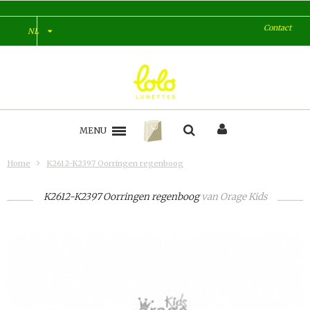
Contact
NL
MENU
Home
K2612-K2397 Oorringen regenboog
K2612-K2397 Oorringen regenboog
van
Orage Kids